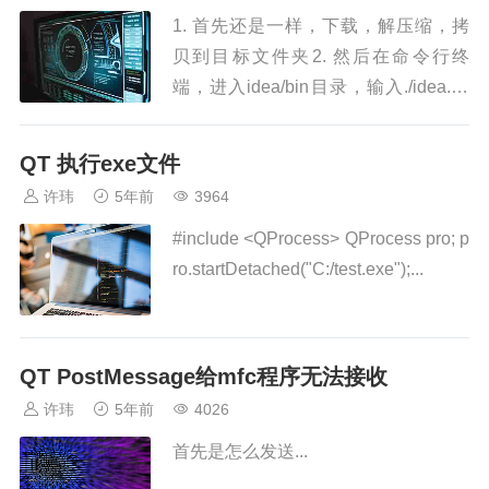
1. 首先还是一样，下载，解压缩，拷
贝到目标文件夹2. 然后在命令行终
端，进入idea/bin目录，输入./idea.sh
进行启动，这时候报错了。 Start Fail
ed...
QT 执行exe文件
许玮
5年前
3964
#include <QProcess> QProcess pro; p
ro.startDetached("C:/test.exe");...
QT PostMessage给mfc程序无法接收
许玮
5年前
4026
首先是怎么发送...